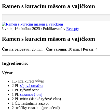
Ramen s kuracím mäsom a vajíčkom
štvrtok, 16 októbra 2025
/
Publikované v
Recepty
Ramen s kuracím mäsom a vajíčkom
Čas na prípravu:
25 min. |
Čas varenia:
30 min. |
Porcie:
4
Ingrediencie:
Vývar
1,5 litra kurací vývar
2 PL
sójová omáčka
1 PL ryžový ocot
1 PL
sezamový olej
2 PL mirin (sladké ryžové víno)
1 ČL nastrúhaný zázvor
2 strúčiky cesnaku (pretlačené)