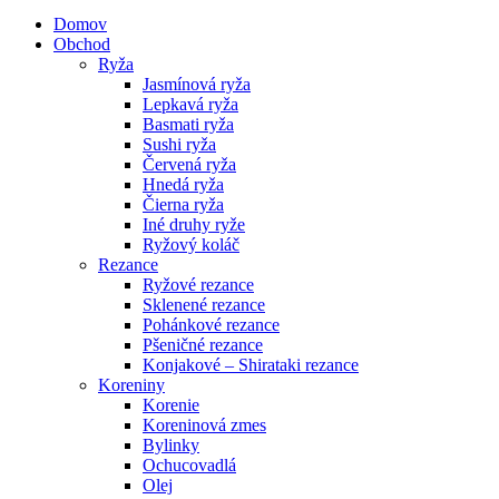
Domov
Obchod
Ryža
Jasmínová ryža
Lepkavá ryža
Basmati ryža
Sushi ryža
Červená ryža
Hnedá ryža
Čierna ryža
Iné druhy ryže
Ryžový koláč
Rezance
Ryžové rezance
Sklenené rezance
Pohánkové rezance
Pšeničné rezance
Konjakové – Shirataki rezance
Koreniny
Korenie
Koreninová zmes
Bylinky
Ochucovadlá
Olej