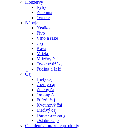
Konzervy
Ryby
Zelenina
Ovocie
Nápoje
Nealko
Pivo
Víno a sake
Čaj
Káva
Mlieko
Mliečny čaj
Ovocné džúsy
Puding a želé
Čaj
Biely čaj
Čierny čaj
Zelený čaj
Oolong čaj
Pu’erh čaj
Kvetinový čaj
Liečivý čaj
Darčekové sady
Ostatné čaje
Chladené a mrazené produkty